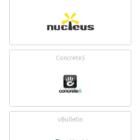
Concrete5
vBulletin