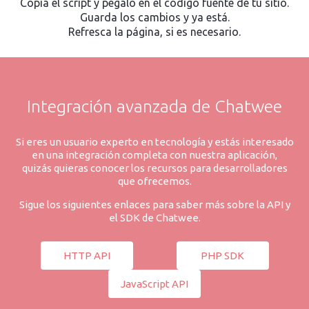
Copia el script y pégalo en el código fuente de tu sitio.
Guarda los cambios y ya está.
Refresca la página, si es necesario.
Integración avanzada de Chatwee
Si eres un usuario experto en tecnología y estás interesado
en una integración completa con nuestra aplicación,
quizás quieras conocer los recursos para desarrolladores
que ofrecemos.
Sigue los siguientes enlaces para saber más sobre la API y
el SDK de Chatwee.
HTTP API
PHP SDK
JavaScript API