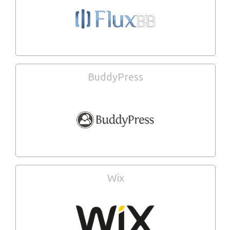
BuddyPress
Wix