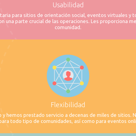
Usabilidad
ia para sitios de orientación social, eventos virtuales y 
son una parte crucial de las operaciones. Les proporciona m
comunidad.
Flexibilidad
y hemos prestado servicio a decenas de miles de sitios. N
 para todo tipo de comunidades, así como para eventos onl