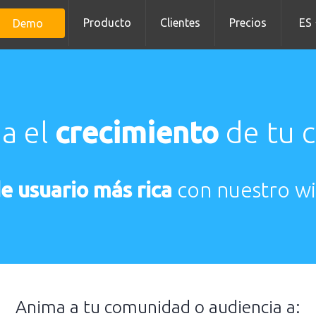
Producto
Clientes
Precios
ES
Demo
a el
crecimiento
de tu 
e usuario más rica
con nuestro wi
Anima a tu comunidad o audiencia a: